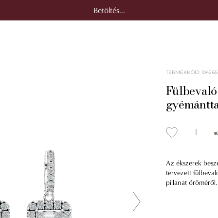
Betöltés...
TERMÉKKÓD
:
104265
Fülbevaló 
gyémántta
Az ékszerek besz
tervezett fülbeva
pillanat öröméről.