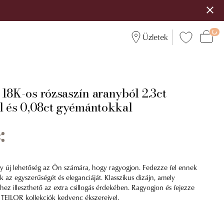
Üzletek
18K-os rózsaszín aranyból 2.3ct
el és 0,08ct gyémántokkal
y új lehetőség az Ön számára, hogy ragyogjon. Fedezze fel ennek
 az egyszerűségét és eleganciáját. Klasszikus dizájn, amely
hez illeszthető az extra csillogás érdekében. Ragyogjon és fejezze
a TEILOR kollekciók kedvenc ékszereivel.