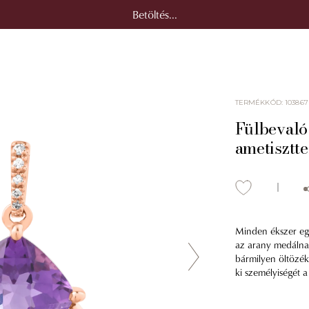
Betöltés...
TERMÉKKÓD
:
103867
Fülbevaló 
ametisztt
Minden ékszer eg
az arany medálnak
bármilyen öltözék
ki személyiségét 