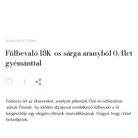
TERMÉKKÓD
:
51686
Fülbevaló 18K-os sárga aranyból 0,41ct
gyémánttal
Fedezze fel az ékszereket, amelyek jellemzik Önt és önbizalmat
adnak Önnek. Az időtlen dizájnnal rendelkező fülbevaló a fő
kiegészítője egy elegáns öltözék összeállításának. Hagyd, hogy rólad
beszéljenek.