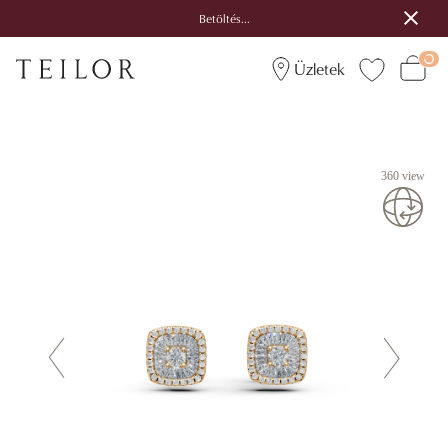
Betöltés...
Üzletek
360 view