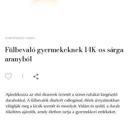
TERMÉKKÓD
:
103614
Fülbevaló gyermekeknek 14K-os sárga
aranyból
Ajándékozza az első ékszerek örömét a színes ruhákat kiegészítő
darabokkal. A fülbevalók diszkrét csillogással, élénk árnyalatokban
világítják meg a kicsik szemét és mosolyát. Vidám és szelíd, a darab
tökéletes ajándék, amely életben tartja a gyermekkori emlékeket.