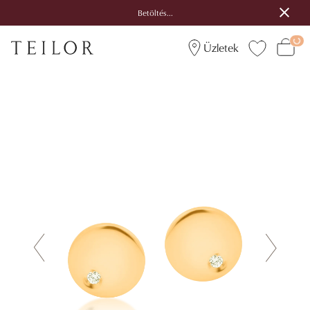
Betöltés...
Üzletek