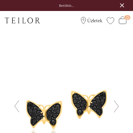
Betöltés...
Üzletek