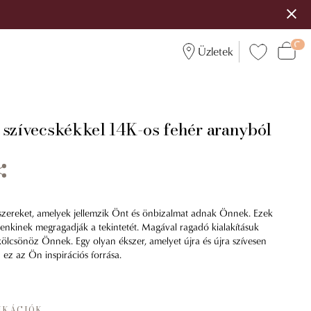
Üzletek
 szívecskékkel 14K-os fehér aranyból
szereket, amelyek jellemzik Önt és önbizalmat adnak Önnek. Ezek
enkinek megragadják a tekintetét. Magával ragadó kialakításuk
 kölcsönöz Önnek. Egy olyan ékszer, amelyet újra és újra szívesen
 ez az Ön inspirációs forrása.
IKÁCIÓK