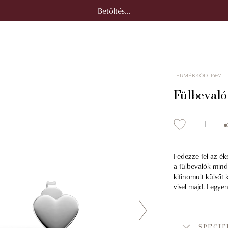
Betöltés...
TERMÉKKÓD
:
1467
Fülbevaló
Fedezze fel az ék
a fülbevalók mind
kifinomult külsőt
visel majd. Legyen
SPECIF