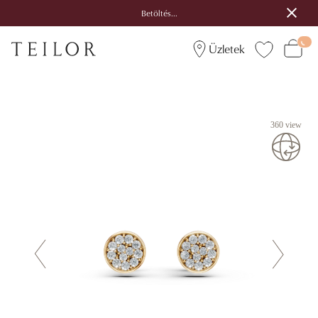
Betöltés...
Üzletek
360 view