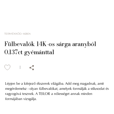
TERMÉKKÓD
:
46804
Fülbevalók 14K-os sárga aranyból
0.137ct gyémánttal
Lépjen be a kifejező ékszerek világába. Add meg magadnak, amit
megérdemelsz - olyan fülbevalókat, amelyek formálják a stílusodat és
ragyogóvá tesznek. A TEILOR a nőiességet annak minden
formájában vizsgálja.