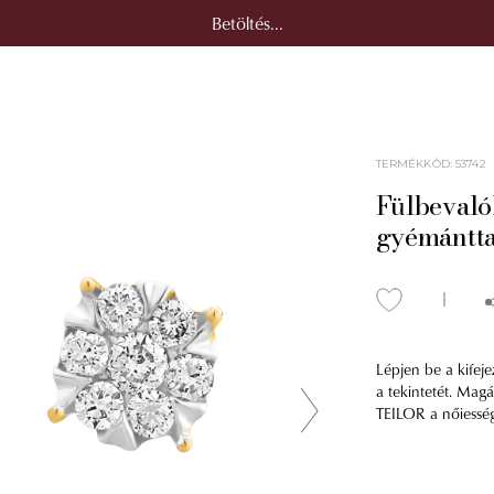
Betöltés...
TERMÉKKÓD
:
53742
Fülbevaló
gyémántta
Lépjen be a kifej
a tekintetét. Mag
TEILOR a nőiesség