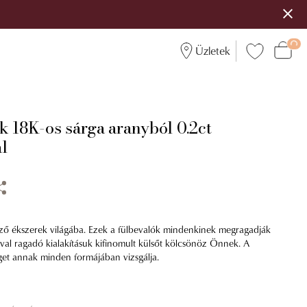
Üzletek
k 18K-os sárga aranyból 0.2ct
l
ező ékszerek világába. Ezek a fülbevalók mindenkinek megragadják
ával ragadó kialakításuk kifinomult külsőt kölcsönöz Önnek. A
et annak minden formájában vizsgálja.