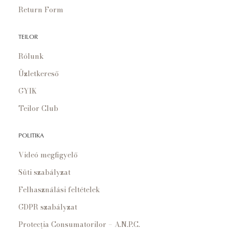
Return Form
TEILOR
Rólunk
Üzletkereső
GYIK
Teilor Club
POLITIKA
Videó megfigyelő
Süti szabályzat
Felhasználási feltételek
GDPR szabályzat
Protecția Consumatorilor – A.N.P.C.