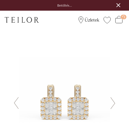
Betöltés...
Üzletek