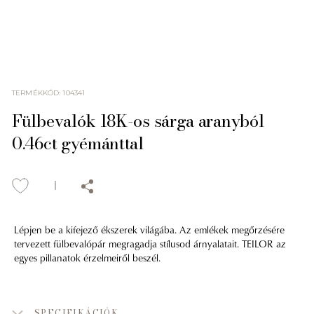
TERMÉKKÓD
:
104341
Fülbevalók 18K-os sárga aranyból
0.46ct gyémánttal
Lépjen be a kifejező ékszerek világába. Az emlékek megőrzésére
tervezett fülbevalópár megragadja stílusod árnyalatait. TEILOR az
egyes pillanatok érzelmeiről beszél.
SPECIFIKÁCIÓK