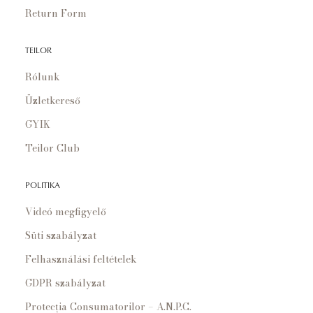
Return Form
TEILOR
Rólunk
Üzletkereső
GYIK
Teilor Club
POLITIKA
Videó megfigyelő
Süti szabályzat
Felhasználási feltételek
GDPR szabályzat
Protecția Consumatorilor – A.N.P.C.