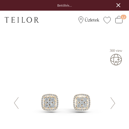
Betöltés...
Üzletek
360 view