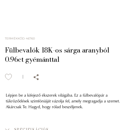
TERMÉKKÓD
:
46760
Fülbevalók 18K-os sárga aranyból
0.96ct gyémánttal
Lépjen be a kifejező ékszerek világába. Ez a fülbevalópár a
tükröződések szimfóniáját vázolja fel, amely megragadja a szemet.
Akárcsak Te. Hagyd, hogy rólad beszéljenek.
SPECIFIKÁCIÓK