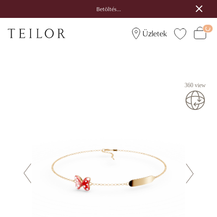
Betöltés...
Üzletek
360 view