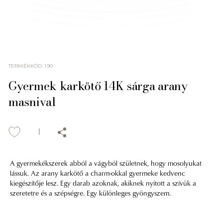
TERMÉKKÓD
:
190
Gyermek karkötő 14K sárga arany
masnival
A gyermekékszerek abból a vágyból születnek, hogy mosolyukat
lássuk. Az arany karkötő a charm-okkal gyermeke kedvenc
kiegészítője lesz. Egy darab azoknak, akiknek nyitott a szívük a
szeretetre és a szépségre. Egy különleges gyöngyszem.