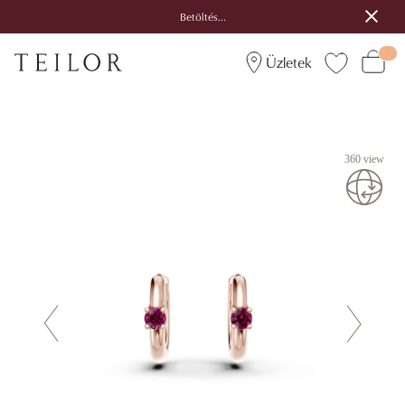
Betöltés...
Üzletek
360 view