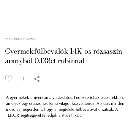
TERMÉKKÓD
:
46794
Gyermekfülbevalók 14K-os rózsaszín
aranyból 0.138ct rubinnal
A gyermekek univerzuma varázslatos. Fedezze fel az ékszerekben,
amelyek egy szabad szellemű világot közvetítenek. A kicsik minden
mosolya megérdemli, hogy a megfelelő fülbevalóval díszítsük. A
TEILOR segítségével felfedjük a stílus titkait.