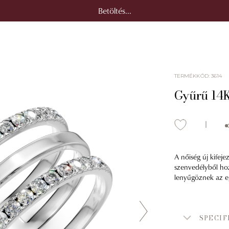
Betöltés...
TERMÉKKÓD
:
3614
Gyűrű 14K
A nőiség új kifeje
szenvedélyből hoz
lenyűgöznek az egy
SPECIF