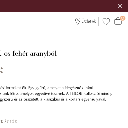
Üzletek
-os fehér aranyból
zési formákat ölt. Egy gyűrű, amelyet a kiegészítők iránti
tunk létre, amelyek egyedivé tesznek. A TEILOR kollekciói mindig
szerű és az összetett, a klasszikus és a kortárs egyensúlyával.
IKÁCIÓK