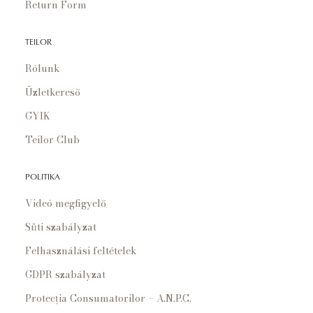
Return Form
TEILOR
Rólunk
Üzletkereső
GYIK
Teilor Club
POLITIKA
Videó megfigyelő
Süti szabályzat
Felhasználási feltételek
GDPR szabályzat
Protecția Consumatorilor – A.N.P.C.