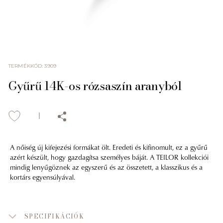
TERMÉKKÓD
:
3909
Gyűrű 14K-os rózsaszín aranyból
A nőiség új kifejezési formákat ölt. Eredeti és kifinomult, ez a gyűrű
azért készült, hogy gazdagítsa személyes báját. A TEILOR kollekciói
mindig lenyűgöznek az egyszerű és az összetett, a klasszikus és a
kortárs egyensúlyával.
SPECIFIKÁCIÓK