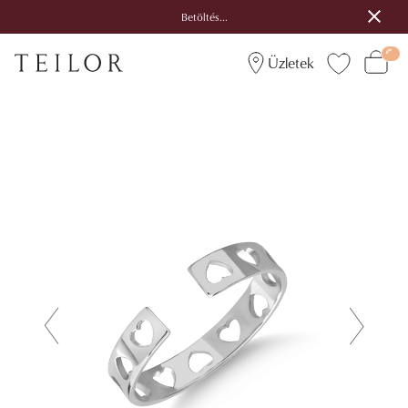
Betöltés...
Üzletek