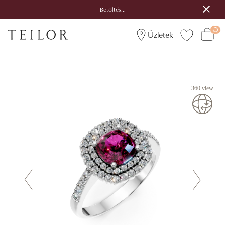
Betöltés...
Üzletek
360 view