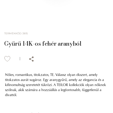
TERMÉKKÓD
:
3815
Gyűrű 14K-os fehér aranyból
Nőies, romantikus, titokzatos, TE. Válassz olyan ékszert, amely
titokzatos aurát sugároz. Egy aranygyűrű, amely az elegancia és a
kifinomultság szeretetét tükrözi. A TEILOR kollekciók olyan nőknek
szólnak, akik számára a hozzáállás a legfontosabb, függetlenül a
divattól.