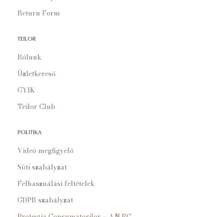
Return Form
TEILOR
Rólunk
Üzletkereső
GYIK
Teilor Club
POLITIKA
Videó megfigyelő
Süti szabályzat
Felhasználási feltételek
GDPR szabályzat
Protecția Consumatorilor – A.N.P.C.