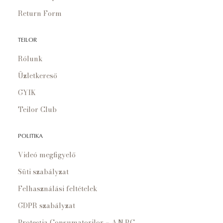
Return Form
TEILOR
Rólunk
Üzletkereső
GYIK
Teilor Club
POLITIKA
Videó megfigyelő
Süti szabályzat
Felhasználási feltételek
GDPR szabályzat
Protecția Consumatorilor – A.N.P.C.