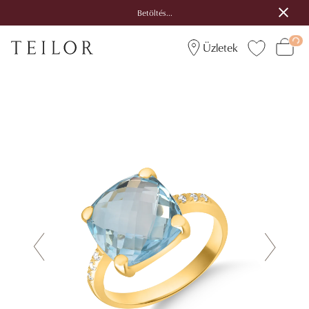
Betöltés...
Üzletek