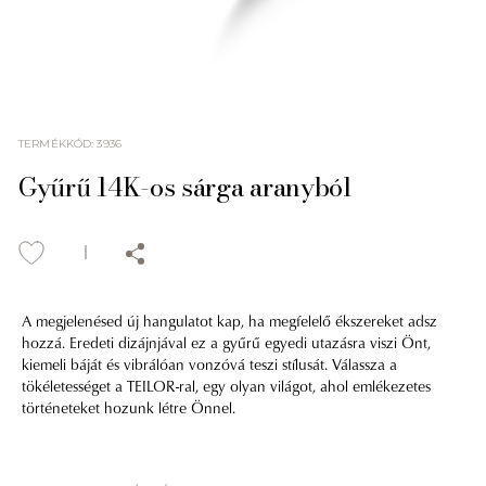
TERMÉKKÓD
:
3936
Gyűrű 14K-os sárga aranyból
A megjelenésed új hangulatot kap, ha megfelelő ékszereket adsz
hozzá. Eredeti dizájnjával ez a gyűrű egyedi utazásra viszi Önt,
kiemeli báját és vibrálóan vonzóvá teszi stílusát. Válassza a
tökéletességet a TEILOR-ral, egy olyan világot, ahol emlékezetes
történeteket hozunk létre Önnel.