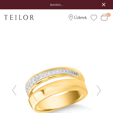
Betöltés...
Üzletek