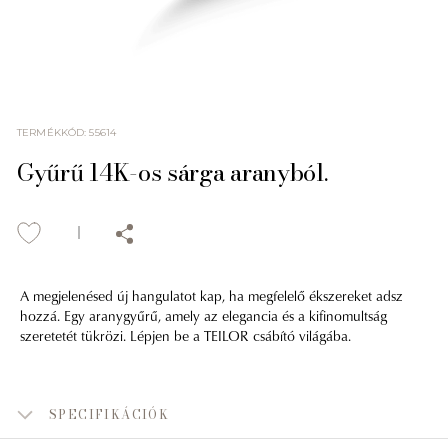
TERMÉKKÓD
:
55614
Gyűrű 14K-os sárga aranyból.
A megjelenésed új hangulatot kap, ha megfelelő ékszereket adsz
hozzá. Egy aranygyűrű, amely az elegancia és a kifinomultság
szeretetét tükrözi. Lépjen be a TEILOR csábító világába.
SPECIFIKÁCIÓK