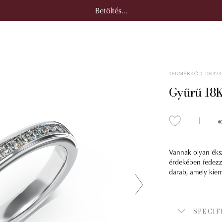
Betöltés...
TERMÉKKÓD
:
104373
Gyűrű 18K
Vannak olyan éksze
érdekében fedezze
darab, amely kiem
SPECIF