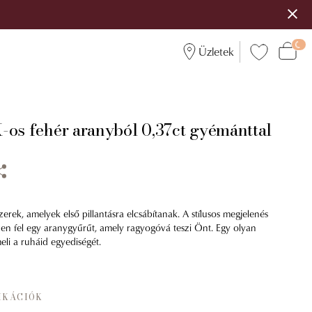
Üzletek
-os fehér aranyból 0,37ct gyémánttal
rek, amelyek első pillantásra elcsábítanak. A stílusos megjelenés
n fel egy aranygyűrűt, amely ragyogóvá teszi Önt. Egy olyan
eli a ruháid egyediségét.
IKÁCIÓK