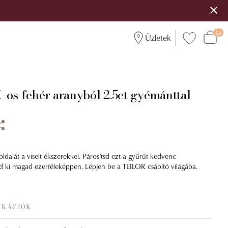
Üzletek
-os fehér aranyból 2.5ct gyémánttal
dalát a viselt ékszerekkel. Párosítsd ezt a gyűrűt kedvenc
zd ki magad ezerféleképpen. Lépjen be a TEILOR csábító világába.
IKÁCIÓK