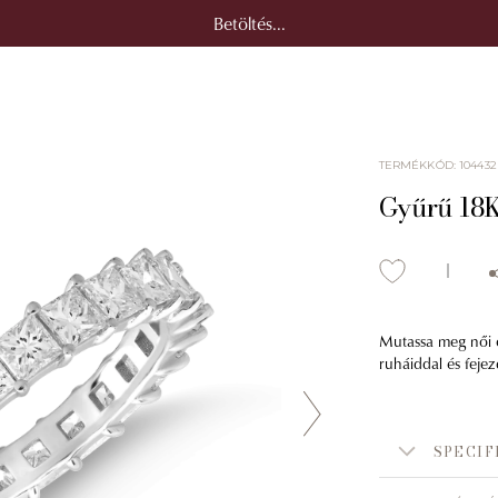
Betöltés...
TERMÉKKÓD
:
104432
Gyűrű 18K
Mutassa meg női ol
ruháiddal és feje
SPECIF