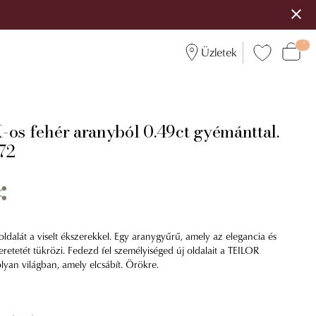
Üzletek
-os fehér aranyból 0.49ct gyémánttal.
72
ldalát a viselt ékszerekkel. Egy aranygyűrű, amely az elegancia és
eretetét tükrözi. Fedezd fel személyiséged új oldalait a TEILOR
olyan világban, amely elcsábít. Örökre.