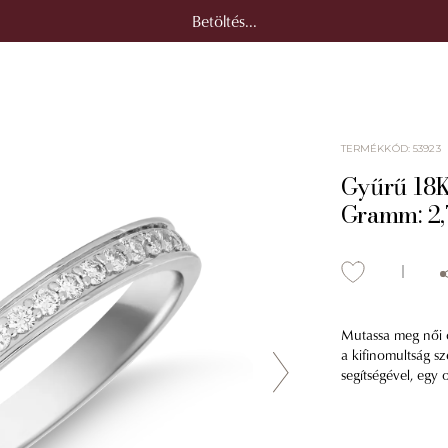
Betöltés...
TERMÉKKÓD
:
53923
Gyűrű 18K
Gramm: 2,
Mutassa meg női o
a kifinomultság sz
segítségével, egy 