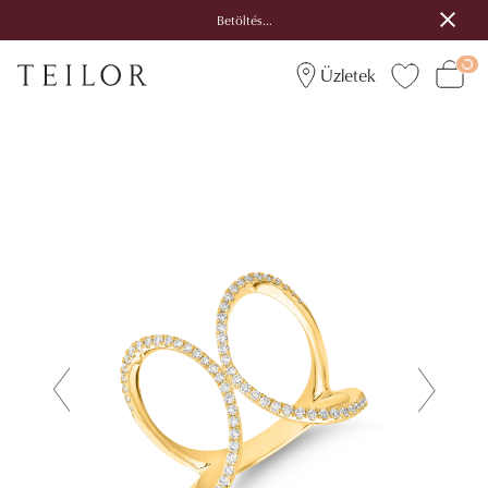
Betöltés...
Üzletek