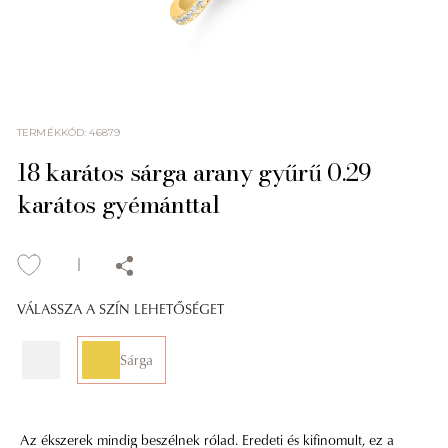
TERMÉKKÓD
:
46879
18 karátos sárga arany gyűrű 0.29
karátos gyémánttal
VÁLASSZA A SZÍN LEHETŐSÉGET
Sárga
Az ékszerek mindig beszélnek rólad. Eredeti és kifinomult, ez a