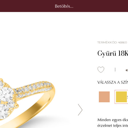
Betöltés...
TERMÉKKÓD
:
46860
Gyűrű 18K
VÁLASSZA A SZ
Minden egyes éksz
érzelmet teljes in