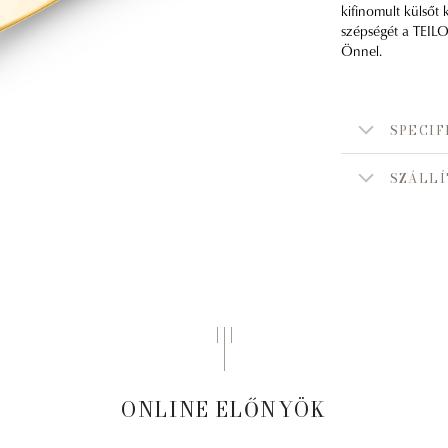
kifinomult külsőt
szépségét a TEILOR
Önnel.
SPECIF
SZÁLLÍ
ONLINE ELŐNYÖK