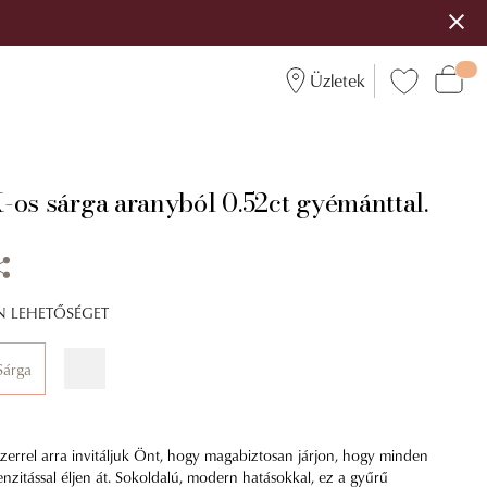
Üzletek
-os sárga aranyból 0.52ct gyémánttal.
ÍN LEHETŐSÉGET
Sárga
errel arra invitáljuk Önt, hogy magabiztosan járjon, hogy minden
tenzitással éljen át. Sokoldalú, modern hatásokkal, ez a gyűrű