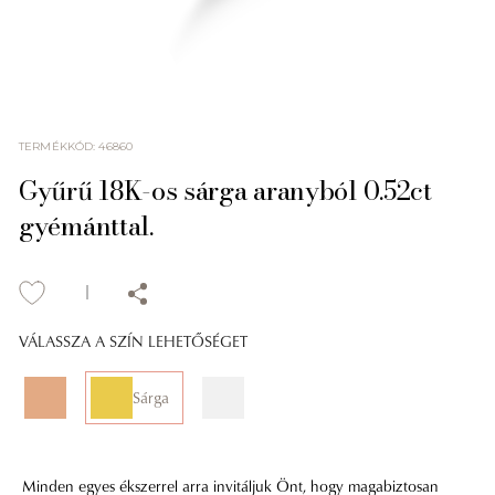
TERMÉKKÓD
:
46860
Gyűrű 18K-os sárga aranyból 0.52ct
gyémánttal.
VÁLASSZA A SZÍN LEHETŐSÉGET
Sárga
Minden egyes ékszerrel arra invitáljuk Önt, hogy magabiztosan