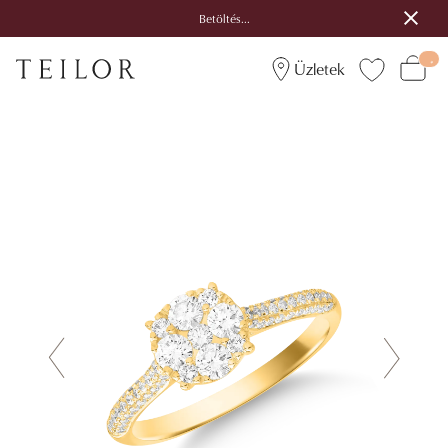
Betöltés...
Üzletek