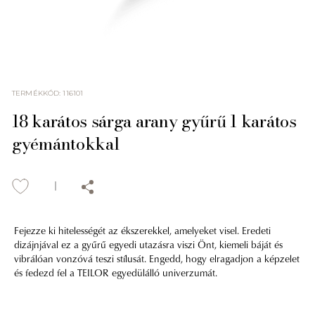
TERMÉKKÓD
:
116101
18 karátos sárga arany gyűrű 1 karátos
gyémántokkal
Fejezze ki hitelességét az ékszerekkel, amelyeket visel. Eredeti
dizájnjával ez a gyűrű egyedi utazásra viszi Önt, kiemeli báját és
vibrálóan vonzóvá teszi stílusát. Engedd, hogy elragadjon a képzelet
és fedezd fel a TEILOR egyedülálló univerzumát.