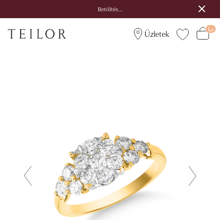
Betöltés...
Üzletek