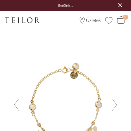
Betöltés...
Üzletek