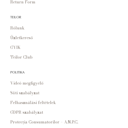
Return Form
TEILOR
Rólunk
Üzletkereső
GYIK
Teilor Club
POLITIKA
Videó megfigyelő
Süti szabályzat
Felhasználási feltételek
GDPR szabályzat
Protecția Consumatorilor – A.N.P.C.