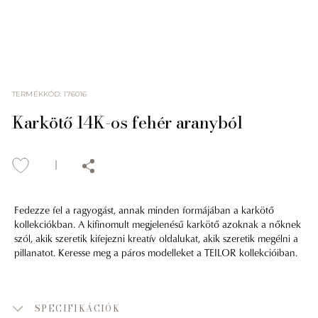
TERMÉKKÓD
:
176016
Karkötő 14K-os fehér aranyból
Fedezze fel a ragyogást, annak minden formájában a karkötő
kollekciókban. A kifinomult megjelenésű karkötő azoknak a nőknek
szól, akik szeretik kifejezni kreatív oldalukat, akik szeretik megélni a
pillanatot. Keresse meg a páros modelleket a TEILOR kollekcióiban.
SPECIFIKÁCIÓK