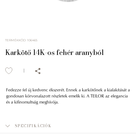
TERMÉKKÓD
:
106465
Karkötő 14K-os fehér aranyból
Fedezze fel új kedvenc ékszerét. Ennek a karkötőnek a kialakítását a
gondosan körvonalazott részletek emelik ki. A TEILOR az elegancia
és a kifinomultság meghívója.
SPECIFIKÁCIÓK