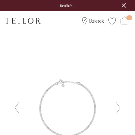
Betöltés...
Üzletek