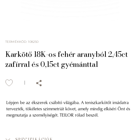
TERMÉKKÓD
:
108250
Karkötő 18K-os fehér aranyból 2,45ct
zafírral és 0,15ct gyémánttal
Lépjen be az ékszerek csábító világába. A teniszkarkötőt imádatra
tervezték, tökéletes szimmetriát követ, amely mindig elkíséri Önt és
megmutatja a személyiségét. TEILOR rólad beszél.
SPECIFIKÁCIÓK