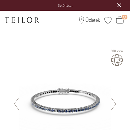
Betöltés...
Üzletek
360 view