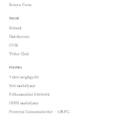
Return Form
TEILOR
Rólunk
Üzletkereső
GYIK
Teilor Club
POLITIKA
Videó megfigyelő
Süti szabályzat
Felhasználási feltételek
GDPR szabályzat
Protecția Consumatorilor – A.N.P.C.