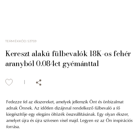
TERMÉKKÓD
:
53759
Kereszt alakú fülbevalók 18K-os fehér
aranyból 0.084ct gyémánttal
Fedezze fel az ékszereket, amelyek jellemzik Önt és önbizalmat
adnak Önnek. Az időtlen dizájnnal rendelkező fülbevaló a fő
kiegészítője egy elegáns öltözék összeállításának. Egy olyan ékszer,
amelyet újra és újra szívesen visel majd. Legyen ez az Ön inspirációs
forrása.