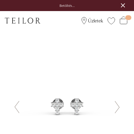
Betöltés...
Üzletek