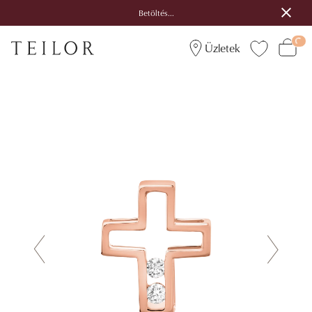
Betöltés...
Üzletek