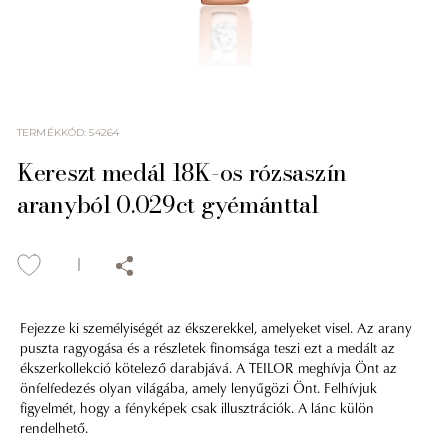
TERMÉKKÓD
:
54264
Kereszt medál 18K-os rózsaszín
aranyból 0.029ct gyémánttal
Fejezze ki személyiségét az ékszerekkel, amelyeket visel. Az arany
puszta ragyogása és a részletek finomsága teszi ezt a medált az
ékszerkollekció kötelező darabjává. A TEILOR meghívja Önt az
önfelfedezés olyan világába, amely lenyűgözi Önt. Felhívjuk
figyelmét, hogy a fényképek csak illusztrációk. A lánc külön
rendelhető.