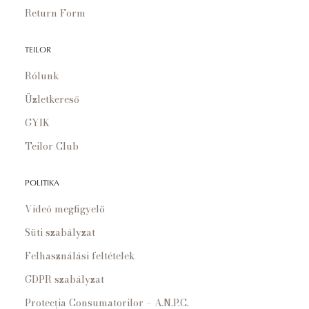
Return Form
TEILOR
Rólunk
Üzletkereső
GYIK
Teilor Club
POLITIKA
Videó megfigyelő
Süti szabályzat
Felhasználási feltételek
GDPR szabályzat
Protecția Consumatorilor – A.N.P.C.