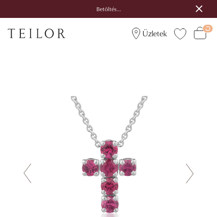
Betöltés...
Üzletek