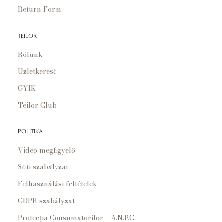
Return Form
TEILOR
Rólunk
Üzletkereső
GYIK
Teilor Club
POLITIKA
Videó megfigyelő
Süti szabályzat
Felhasználási feltételek
GDPR szabályzat
Protecția Consumatorilor – A.N.P.C.