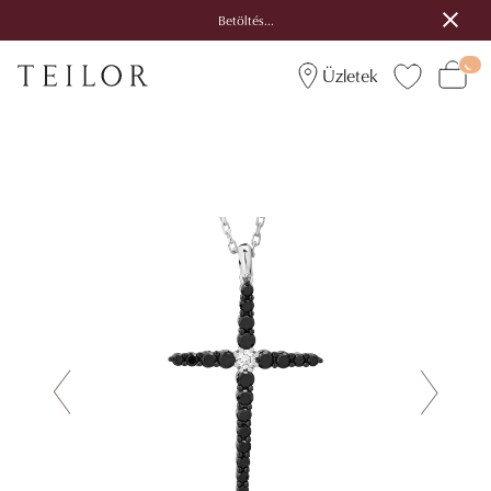
Betöltés...
Üzletek