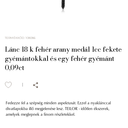
TERMÉKKÓD
:
108086
Lánc 18 k fehér arany medál 1cc fekete
gyémántokkal és egy fehér gyémánt
0,09ct
Fedezze fel a szépség minden aspektusát. Ezzel a nyaklánccal
divatlapokba illő megjelenése lesz. TEILOR - időtlen ékszerek,
amelyek meglepnek a finom részletekkel.