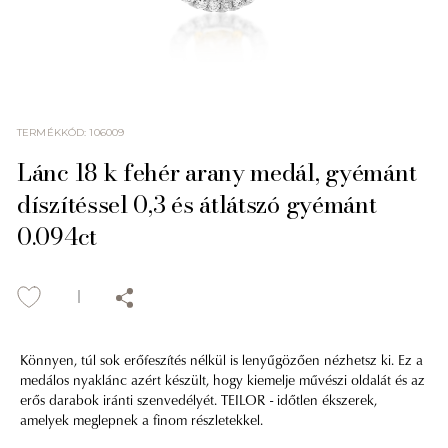
TERMÉKKÓD
:
106009
Lánc 18 k fehér arany medál, gyémánt
díszítéssel 0,3 és átlátszó gyémánt
0.094ct
Könnyen, túl sok erőfeszítés nélkül is lenyűgözően nézhetsz ki. Ez a
medálos nyaklánc azért készült, hogy kiemelje művészi oldalát és az
erős darabok iránti szenvedélyét. TEILOR - időtlen ékszerek,
amelyek meglepnek a finom részletekkel.