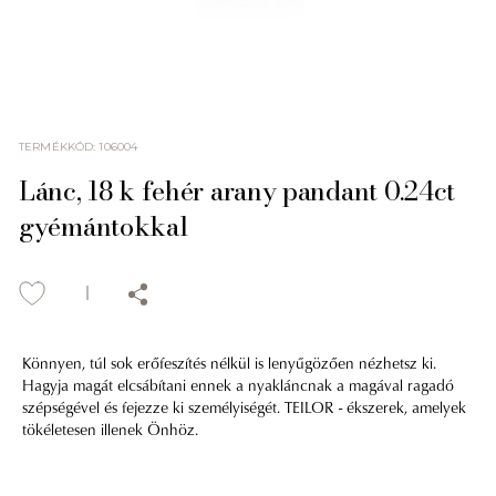
TERMÉKKÓD
:
106004
Lánc, 18 k fehér arany pandant 0.24ct
gyémántokkal
Könnyen, túl sok erőfeszítés nélkül is lenyűgözően nézhetsz ki.
Hagyja magát elcsábítani ennek a nyakláncnak a magával ragadó
szépségével és fejezze ki személyiségét. TEILOR - ékszerek, amelyek
tökéletesen illenek Önhöz.