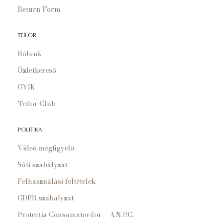
Return Form
TEILOR
Rólunk
Üzletkereső
GYIK
Teilor Club
POLITIKA
Videó megfigyelő
Süti szabályzat
Felhasználási feltételek
GDPR szabályzat
Protecția Consumatorilor – A.N.P.C.