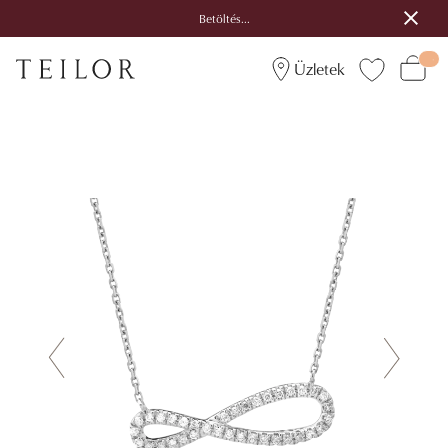
Betöltés...
Üzletek