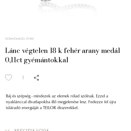
TERMÉKKÓD
:
37931
Lánc végtelen 18 k fehér arany medál
0,11ct gyémántokkal
Báj és szépség - mindezek az elemek rólad szólnak. Ezzel a
nyaklánccal divatlapokba illő megjelenése lesz. Fedezze fel újra
túláradó energiáját a TEILOR ékszerekkel.
SPECIFIKÁCIÓK