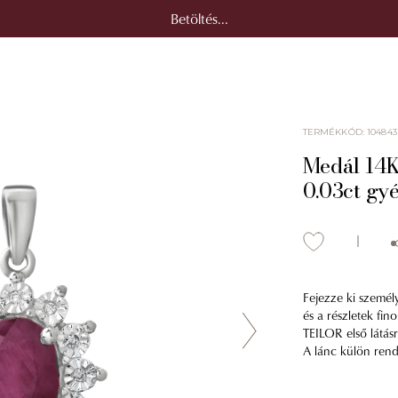
Betöltés...
TERMÉKKÓD
:
104843
Medál 14K-
0.03ct gy
Fejezze ki személ
és a részletek fin
TEILOR első látásr
A lánc külön rend