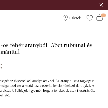
Üzletek
os fehér aranyból 1.75ct rubinnal és
émánttal
yiségét az ékszerekkel, amelyeket visel. Az arany puszta ragyogása
omsága teszi ezt a medált az ékszerkollekció kötelező darabjává. A
a elcsábít. Felhívjuk figyelmét, hogy a fényképek csak illusztrációk.
elhető.