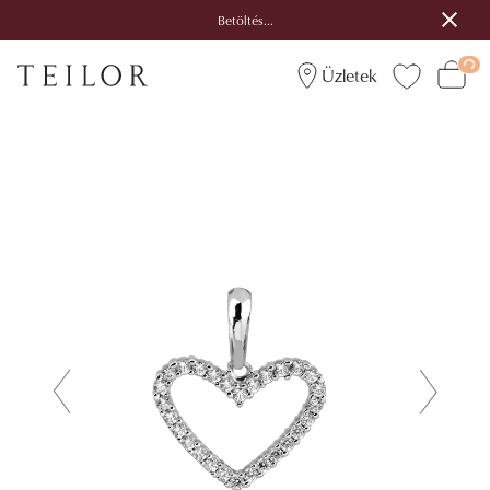
Betöltés...
Üzletek