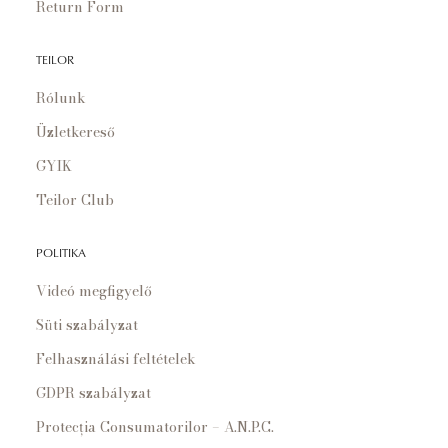
Return Form
TEILOR
Rólunk
Üzletkereső
GYIK
Teilor Club
POLITIKA
Videó megfigyelő
Süti szabályzat
Felhasználási feltételek
GDPR szabályzat
Protecția Consumatorilor – A.N.P.C.