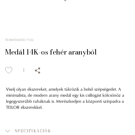
TERMÉKKÓD
:
7122
Medál 14K-os fehér aranyból
Viselj olyan ékszereket, amelyek tükrözik a belső szépségedet. A
minimalista, de modern arany medál egy kis csillogást kölcsönöz a
legegyszerűbb ruháknak is. Merészkedjen a központi színpadra a
TEILOR ékszerekkel.
SPECIFIKÁCIÓK