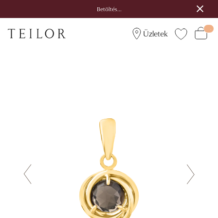
Betöltés...
Üzletek