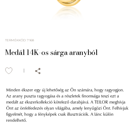
TERMÉKKÓD
:
7168
Medál 14K-os sárga aranyból
Minden ékszer egy új lehetőség az Ön számára, hogy ragyogjon.
Az arany puszta ragyogása és a részletek finomsága teszi ezt a
medált az ékszerkollekció kötelező darabjává. A TEILOR meghívja
Önt az önfelfedezés olyan világába, amely lenyűgözi Önt. Felhívjuk
figyelmét, hogy a fényképek csak illusztrációk. A lánc külön
rendelhető.