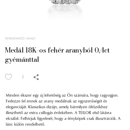
TERMÉKKÓD
:
104421
Medál 18K-os fehér aranyból 0,4ct
gyémánttal
Minden ékszer egy új lehetőség az Ön számára, hogy ragyogjon.
Fedezze fel ennek az arany medálnak az egyszerűségét és
eleganciáját. Klasszikus dizájn, amely bármilyen öltözékhez
illeszthető az extra csillogás érdekében. A TEILOR első látásra
elcsábít. Felhívjuk figyelmét, hogy a fényképek csak illusztrációk. A
lánc külön rendelhető.