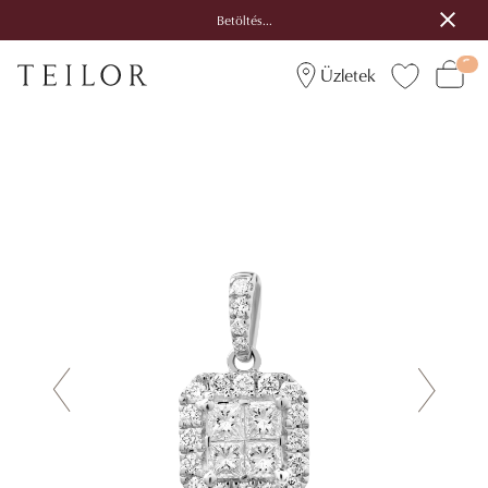
Betöltés...
Üzletek