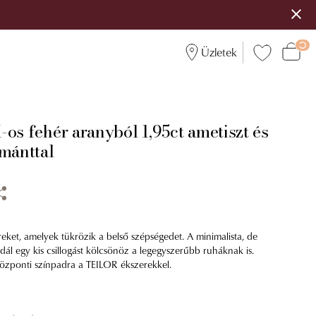
Üzletek
os fehér aranyból 1,95ct ametiszt és
émánttal
reket, amelyek tükrözik a belső szépségedet. A minimalista, de
l egy kis csillogást kölcsönöz a legegyszerűbb ruháknak is.
özponti színpadra a TEILOR ékszerekkel.