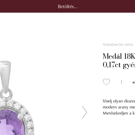
Betöltés...
TERMÉKKÓD
:
47015
Medál 18K-
0,17ct gy
Viselj olyan éksze
modern arany medá
Merészkedjen a k