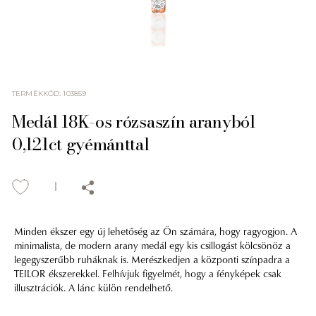
TERMÉKKÓD
:
103859
Medál 18K-os rózsaszín aranyból
0,121ct gyémánttal
Minden ékszer egy új lehetőség az Ön számára, hogy ragyogjon. A
minimalista, de modern arany medál egy kis csillogást kölcsönöz a
legegyszerűbb ruháknak is. Merészkedjen a központi színpadra a
TEILOR ékszerekkel. Felhívjuk figyelmét, hogy a fényképek csak
illusztrációk. A lánc külön rendelhető.