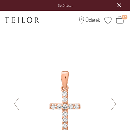
Betöltés...
Üzletek