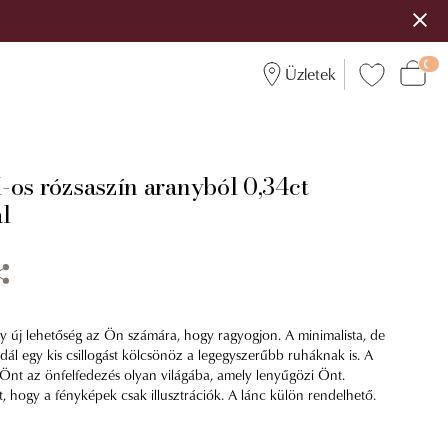
Üzletek
-os rózsaszín aranyból 0,34ct
l
 új lehetőség az Ön számára, hogy ragyogjon. A minimalista, de
l egy kis csillogást kölcsönöz a legegyszerűbb ruháknak is. A
nt az önfelfedezés olyan világába, amely lenyűgözi Önt.
t, hogy a fényképek csak illusztrációk. A lánc külön rendelhető.