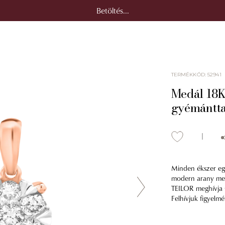
Betöltés...
TERMÉKKÓD
:
52941
Medál 18K
gyémántta
Minden ékszer egy
modern arany medá
TEILOR meghívja Ö
Felhívjuk figyelmé