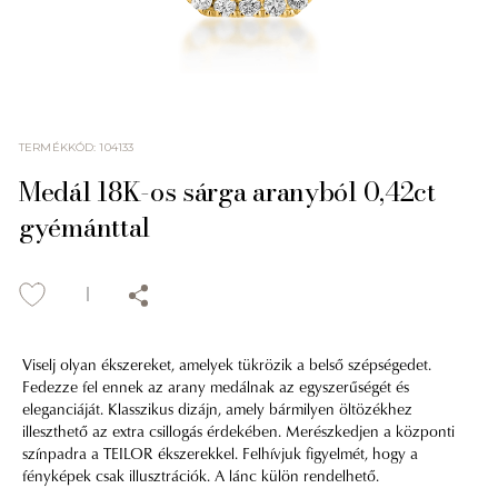
TERMÉKKÓD
:
104133
Medál 18K-os sárga aranyból 0,42ct
gyémánttal
Viselj olyan ékszereket, amelyek tükrözik a belső szépségedet.
Fedezze fel ennek az arany medálnak az egyszerűségét és
eleganciáját. Klasszikus dizájn, amely bármilyen öltözékhez
illeszthető az extra csillogás érdekében. Merészkedjen a központi
színpadra a TEILOR ékszerekkel. Felhívjuk figyelmét, hogy a
fényképek csak illusztrációk. A lánc külön rendelhető.