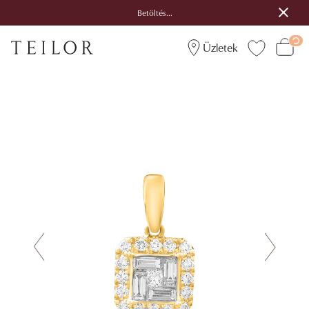
Betöltés...
Üzletek