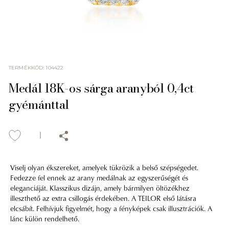
TERMÉKKÓD
:
104422
Medál 18K-os sárga aranyból 0,4ct
gyémánttal
Viselj olyan ékszereket, amelyek tükrözik a belső szépségedet.
Fedezze fel ennek az arany medálnak az egyszerűségét és
eleganciáját. Klasszikus dizájn, amely bármilyen öltözékhez
illeszthető az extra csillogás érdekében. A TEILOR első látásra
elcsábít. Felhívjuk figyelmét, hogy a fényképek csak illusztrációk. A
lánc külön rendelhető.