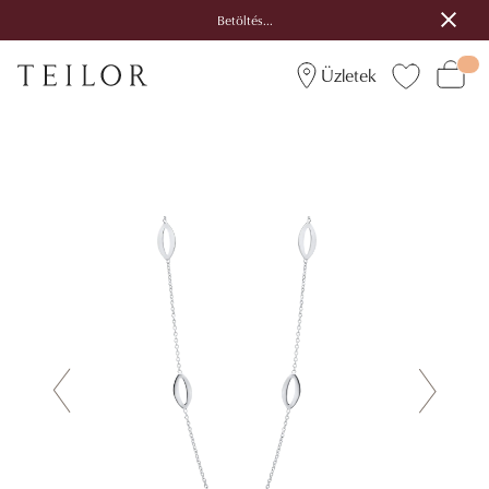
Betöltés...
Üzletek