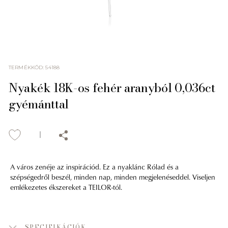
TERMÉKKÓD
:
54188
Nyakék 18K-os fehér aranyból 0,036ct
gyémánttal
A város zenéje az inspirációd. Ez a nyaklánc Rólad és a
szépségedről beszél, minden nap, minden megjelenéseddel. Viseljen
emlékezetes ékszereket a TEILOR-tól.
SPECIFIKÁCIÓK