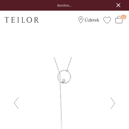
Betöltés...
Üzletek