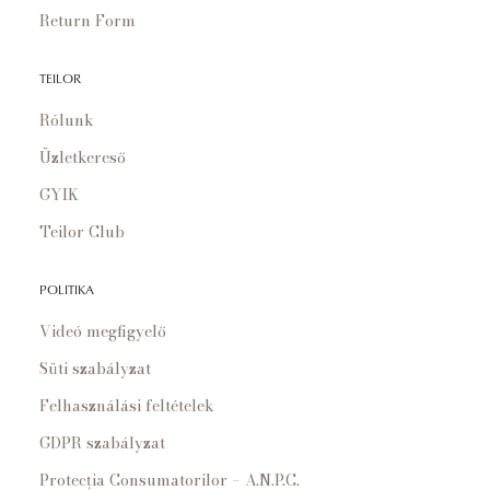
Return Form
TEILOR
Rólunk
Üzletkereső
GYIK
Teilor Club
POLITIKA
Videó megfigyelő
Süti szabályzat
Felhasználási feltételek
GDPR szabályzat
Protecția Consumatorilor – A.N.P.C.