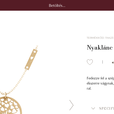
Betöltés...
TERMÉKKÓD
:
114423
Nyaklánc 
Fedezze fel a szé
ékszerre vágynak, 
ral.
SPECIF