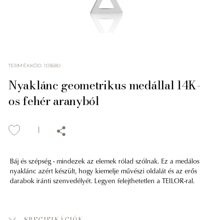
TERMÉKKÓD
:
103680
Nyaklánc geometrikus medállal 14K-
os fehér aranyból
Báj és szépség - mindezek az elemek rólad szólnak. Ez a medálos
nyaklánc azért készült, hogy kiemelje művészi oldalát és az erős
darabok iránti szenvedélyét. Legyen felejthetetlen a TEILOR-ral.
SPECIFIKÁCIÓK