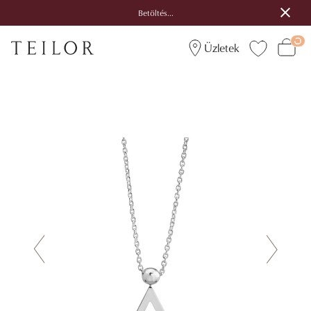
Betöltés...
Üzletek