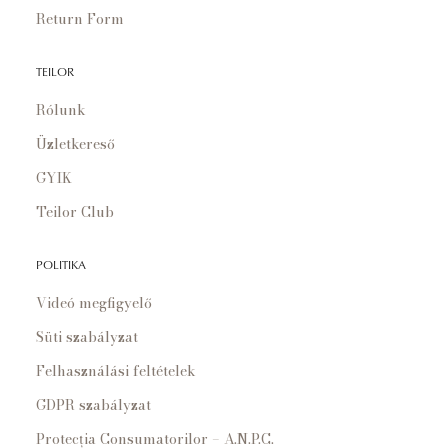
Return Form
TEILOR
Rólunk
Üzletkereső
GYIK
Teilor Club
POLITIKA
Videó megfigyelő
Süti szabályzat
Felhasználási feltételek
GDPR szabályzat
Protecția Consumatorilor – A.N.P.C.