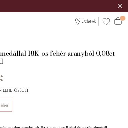
Üzletek
medállal 18K-os fehér aranyból 0,08ct
l
ÍN LEHETŐSÉGET
Fehér
pség minden aspektusát. Ez a nyaklánc Rólad és a szépségedről