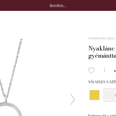
Betöltés...
TERMÉKKÓD
:
54222
Nyaklánc 
gyémántta
VÁLASSZA A SZ
Fedezze fel a szé